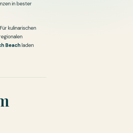
nzen in bester
Für kulinarischen
 regionalen
ch Beach
laden
am